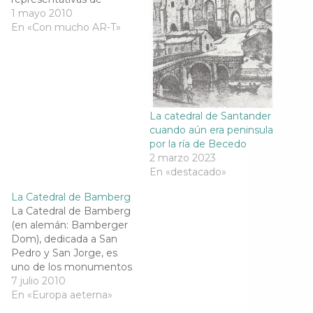
e
e
e
e
España.Fue declarada
1 mayo 2010
e
n
e
e
n
u
n
n
Patrimonio de la
En «Con mucho AR-T»
u
n
u
u
Humanidad por la
n
a
n
n
a
v
a
a
Unesco el 31 de octubre
v
e
v
v
de 1984. De estilo gótico,
e
n
e
e
n
t
n
n
fue fundada por el obispo
t
a
t
t
a
n
a
a
Mauricio. Su construcción
n
a
n
n
comenzó en 1221, y…
a
n
a
a
La catedral de Santander
n
u
n
n
cuando aún era peninsula
u
e
u
u
e
v
e
e
por la ría de Becedo
v
a
v
v
2 marzo 2023
a
)
a
a
)
)
)
En «destacado»
La Catedral de Bamberg
La Catedral de Bamberg
(en alemán: Bamberger
Dom), dedicada a San
Pedro y San Jorge, es
uno de los monumentos
arquitectónicos más
7 julio 2010
conocidos de Alemania y
En «Europa aeterna»
ha sido el lugar más