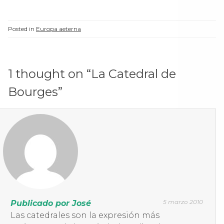
famoso de Bamberg
desde el su finalización
en el siglo XIII. La
Posted in
Europa aeterna
catedral es la sede del
Arzobispo de…
1 thought on “
La Catedral de
Bourges
”
5 marzo 2010
Publicado por José
Las catedrales son la expresión más