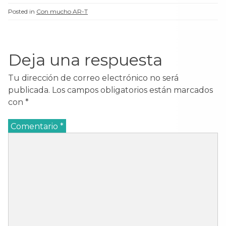
Mantegna. Sus Madonas
Posted in
Con mucho AR-T
y sagradas
conversaciones
evidencian un lenguaje
pictórico preciso, que se
Deja una respuesta
apoya en…
Tu dirección de correo electrónico no será
publicada.
Los campos obligatorios están marcados
con
*
Comentario
*