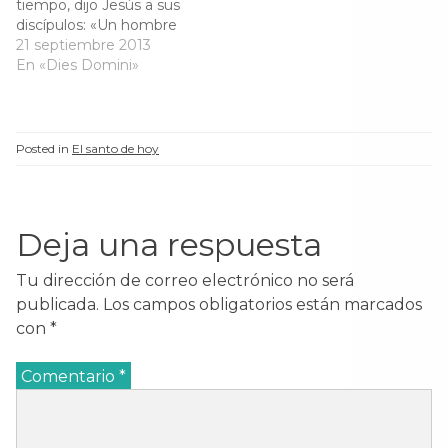
tiempo, dijo Jesús a sus
n
u
n
n
encargó de…
durante la Alta Edad
u
e
u
u
discípulos: «Un hombre
Media; sin ir…
e
v
e
e
rico tenía un
21 septiembre 2013
v
a
v
v
a
)
a
a
administrador, y le llegó
En «Dies Domini»
)
)
)
la denuncia de que
derrochaba sus bienes.
Entonces lo llamó y le
dijo: "¿Qué es eso que
Posted in
El santo de hoy
me cuentan de ti?
Entrégame el balance de
tu…
Deja una respuesta
Tu dirección de correo electrónico no será
publicada.
Los campos obligatorios están marcados
con
*
Comentario
*