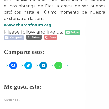
el nos obtenga de Dios la gracia de ser buenos
católicos hasta el último momento de nuestra
existencia en la tierra.
www.churchforum.org
Please follow and like us:
Comparte esto:
H
H
H
H
a
a
a
a
z
z
z
z
c
c
c
c
l
l
l
l
i
i
i
i
c
c
c
c
Me gusta esto:
p
p
p
p
a
a
a
a
r
r
r
r
a
a
a
a
c
c
c
c
Cargando...
o
o
o
o
m
m
m
m