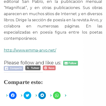
editorial San Pablo, en la publicación mensual
“Magníficat”, y en otras publicaciones. Sus obras
aparecen en muchos sitios de Internet y en diversos
libros. Dirige la sección de poesía en la revista Arvo, y
colabora en numerosas páginas. En las
especializadas en poesía figura entre los poetas
contemporáneos.
http://www.emma-arvo.net/
Please follow and like us:
Comparte esto:
H
H
H
H
a
a
a
a
z
z
z
z
c
c
c
c