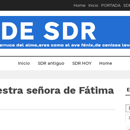
Home
Inicio
PORTADA
SDR
Inicio
SDR antiguo
SDR HOY
Home
estra señora de Fátima
E