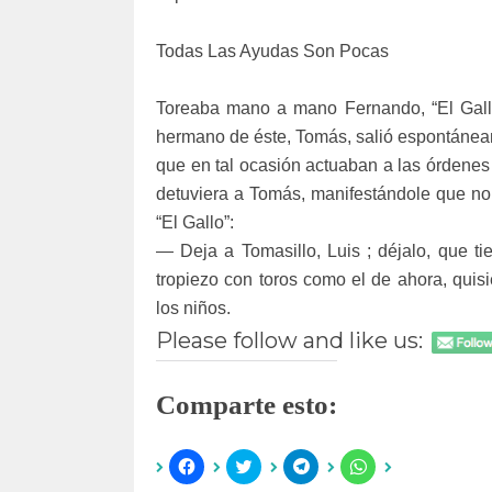
Todas Las Ayudas Son Pocas
Toreaba mano a mano Fernando, “El Gallo”
hermano de éste, Tomás, salió espontáne
que en tal ocasión actuaban a las órdenes 
detuviera a Tomás, manifestándole que no
“El Gallo”:
— Deja a Tomasillo, Luis ; déjalo, que t
tropiezo con toros como el de ahora, quisi
los niños.
Please follow and like us:
Comparte esto:
H
H
H
H
a
a
a
a