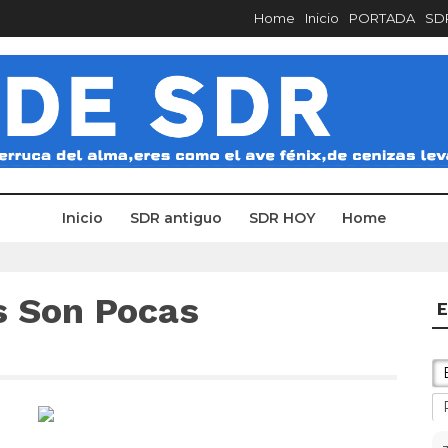
Home
Inicio
PORTADA
SDR
Inicio
SDR antiguo
SDR HOY
Home
s Son Pocas
E