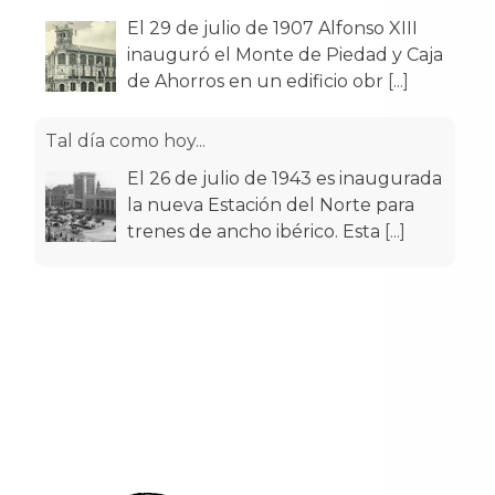
El 29 de julio de 1907 Alfonso XIII
inauguró el Monte de Piedad y Caja
de Ahorros en un edificio obr
[...]
Tal día como hoy...
El 26 de julio de 1943 es inaugurada
la nueva Estación del Norte para
trenes de ancho ibérico. Esta
[...]
Tal día como hoy...
El 17 de julio de 1951 empezaron a
circular por las calles de Santander
los primeros trolebuses muni
[...]