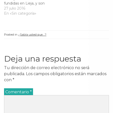
a
n
a
a
fundidas en Lieja, y son
n
u
n
n
u
e
u
u
contemporáneas a la
27 julio 2016
e
v
e
e
inauguración de la traída
En «Sin categoría»
v
a
v
v
a
)
a
a
de aguas de la ciudad
)
)
)
(1884) ?. Este evento se
festejó con un arco
triunfal entre la Segunda
Posted in
¿Sabía usted que...?
Alameda yla Calle Alta,…
Deja una respuesta
Tu dirección de correo electrónico no será
publicada.
Los campos obligatorios están marcados
con
*
Comentario
*