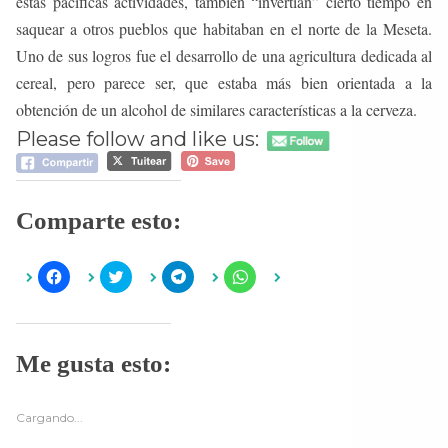
estas pacíficas actividades, también “invertían” cierto tiempo en
saquear a otros pueblos que habitaban en el norte de la Meseta.
Uno de sus logros fue el desarrollo de una agricultura dedicada al
cereal, pero parece ser, que estaba más bien orientada a la
obtención de un alcohol de similares características a la cerveza.
Please follow and like us:
Comparte esto:
H
H
H
H
a
a
a
a
z
z
z
z
c
c
c
c
l
l
l
l
i
i
i
i
c
c
c
c
Me gusta esto:
p
p
p
p
a
a
a
a
r
r
r
r
a
a
a
a
c
c
c
c
Cargando...
o
o
o
o
m
m
m
m