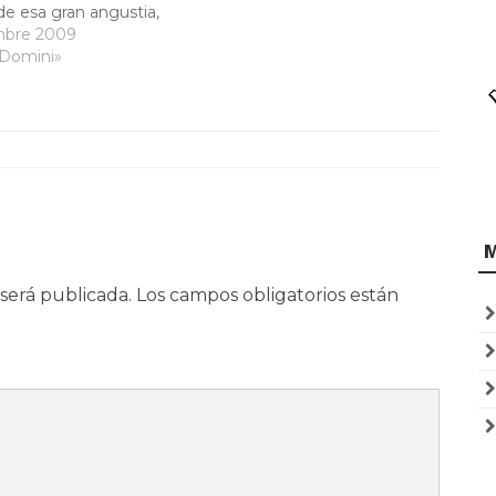
e esa gran angustia,
ará tinieblas, la luna
mbre 2009
 resplandor, las
 Domini»
caerán del cielo, los
rán.Entonces verán
Hijo del hombre sobre
 con…
será publicada.
Los campos obligatorios están