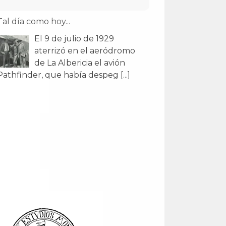
Tal día como hoy...
El 9 de julio de 1929
aterrizó en el aeródromo
de La Albericia el avión
Pathfinder, que había despeg
[...]
Tal día como hoy...
El 29 de julio de 1907
Alfonso XIII inauguró el
Monte de Piedad y Caja de
Ahorros en un edificio obr
[...]