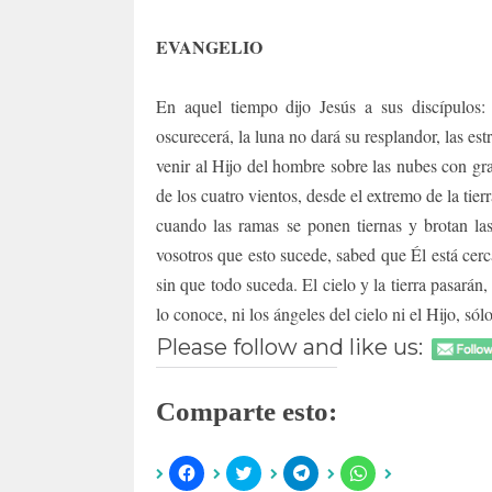
EVANGELIO
En aquel tiempo dijo Jesús a sus discípulos:
oscurecerá, la luna no dará su resplandor, las est
venir al Hijo del hombre sobre las nubes con gra
de los cuatro vientos, desde el extremo de la tier
cuando las ramas se ponen tiernas y brotan la
vosotros que esto sucede, sabed que Él está cerc
sin que todo suceda. El cielo y la tierra pasarán
lo conoce, ni los ángeles del cielo ni el Hijo, s
Please follow and like us:
Comparte esto:
H
H
H
H
a
a
a
a