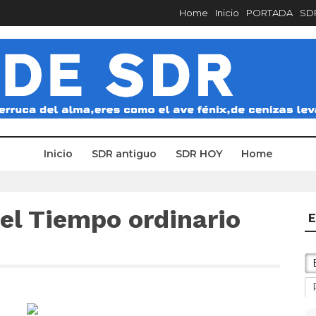
Home
Inicio
PORTADA
SDR
Inicio
SDR antiguo
SDR HOY
Home
el Tiempo ordinario
E