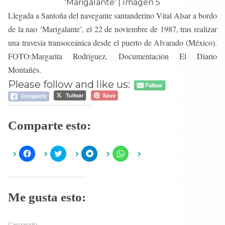
Llegada a Santoña del navegante santanderino Vital Alsar a bordo
de la nao ‘Marigalante’, el 22 de noviembre de 1987, tras realizar
una travesía transoceánica desde el puerto de Alvarado (México).
FOTO:Margarita Rodríguez, Documentación El Diario
Montañés.
Please follow and like us:
Comparte esto:
H
H
H
H
a
a
a
a
z
z
z
z
c
c
c
c
l
l
l
l
i
i
i
i
c
c
c
c
Me gusta esto:
p
p
p
p
a
a
a
a
r
r
r
r
a
a
a
a
c
c
c
c
Cargando...