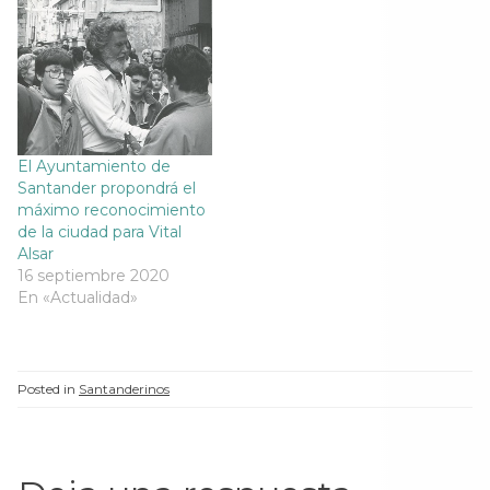
a
n
a
a
arriesgada que están
n
a
n
n
llevando a cabo. Si el
a
n
a
a
n
u
n
n
tiempo lo permite, en…
u
e
u
u
e
v
e
e
v
a
v
v
a
)
a
a
)
)
)
El Ayuntamiento de
Santander propondrá el
máximo reconocimiento
de la ciudad para Vital
Alsar
16 septiembre 2020
En «Actualidad»
Posted in
Santanderinos