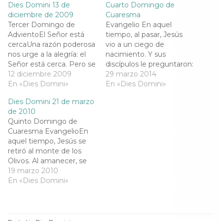
o
e
r
A
Dies Domini 13 de
Cuarto Domingo de
o
r
a
p
k
(
m
p
diciembre de 2009
Cuaresma
(
S
(
(
Tercer Domingo de
Evangelio En aquel
S
e
S
S
e
a
e
e
AdvientoEl Señor está
tiempo, al pasar, Jesús
a
b
a
a
cercaUna razón poderosa
vio a un ciego de
b
r
b
b
r
e
r
r
nos urge a la alegría: el
nacimiento. Y sus
e
e
e
e
Señor está cerca. Pero se
discípulos le preguntaron:
e
n
e
e
n
u
n
n
ve claro lo necesaria que
12 diciembre 2009
«Maestro, ¿quién pecó:
29 marzo 2014
u
n
u
u
es la figura de Juan el
En «Dies Domini»
éste o sus padres, para
En «Dies Domini»
n
a
n
n
a
v
a
a
Bautista. Para nuestra
que naciera ciego?»
v
e
v
v
Dies Domini 21 de marzo
sociedad de alta
e
n
e
Jesús contestó: «Ni éste
e
n
t
n
n
de 2010
tecnología en
pecó ni sus padres, sino
t
a
t
t
Quinto Domingo de
a
n
a
a
comunicaciones, que
para que se manifiesten
n
a
n
n
Cuaresma EvangelioEn
aísla a tantos..., se
en él las obras de Dios.
a
n
a
a
aquel tiempo, Jesús se
n
u
n
n
necesita a Juan; para
Mientras estoy en…
u
e
u
u
retiró al monte de los
que…
e
v
e
e
Olivos. Al amanecer, se
v
a
v
v
a
)
a
a
presentó de nuevo en el
19 marzo 2010
)
)
)
templo, y todo el pueblo
En «Dies Domini»
acudía a Él y, sentándose,
los enseñaba.Los letrados
y los fariseos le traen una
mujer sorprendida en