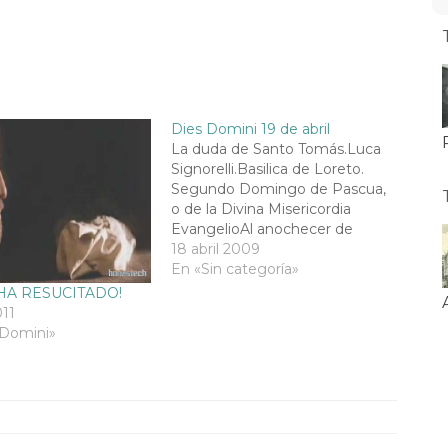
Dies Domini 19 de abril
La duda de Santo Tomás.Luca
Signorelli.Basilica de Loreto.
Segundo Domingo de Pascua,
o de la Divina Misericordia
EvangelioAl anochecer de
aquel día, el día primero de la
18 abril 2009
semana, estaban los discípulos
En «Sin categoría»
en una casa con las puertas
 HA RESUCITADO!
cerradas, por miedo a los
011
judíos. Y en esto entró Jesús,
 Domini»
se puso…