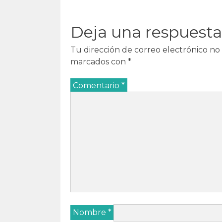
a
)
a
a
)
)
)
Deja una respuesta
Tu dirección de correo electrónico no 
marcados con
*
Comentario
*
Nombre
*