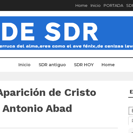
Home
Inicio
PORTADA
SDR
Inicio
SDR antiguo
SDR HOY
Home
parición de Cristo
E
 Antonio Abad