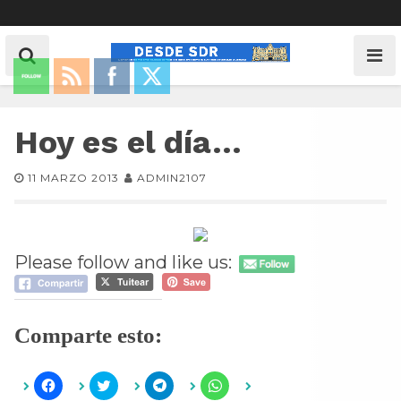
Hoy es el día…
11 MARZO 2013
ADMIN2107
Please follow and like us:
Comparte esto:
H
H
H
H
a
a
a
a