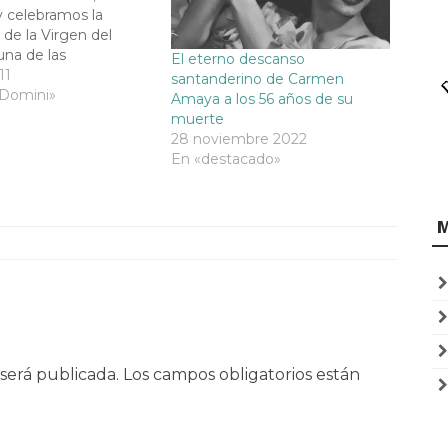
 celebramos la
 de la Virgen del
na de las
El eterno descanso
ones más populares
11
santanderino de Carmen
a Madre, sobre todo
 Domini»
Amaya a los 56 años de su
eblos y ciudades
muerte
s con la mar.Su
28 noviembre 2022
iene del Monte
En «destacado»
n Israel o Tierra
 este monte…
será publicada.
Los campos obligatorios están