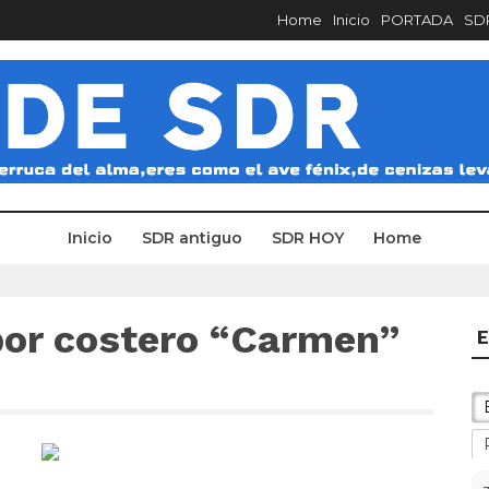
Home
Inicio
PORTADA
SDR
Inicio
SDR antiguo
SDR HOY
Home
por costero “Carmen”
E