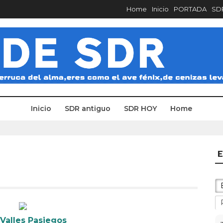
Home
Inicio
PORTADA
SDR
Inicio
SDR antiguo
SDR HOY
Home
E
:
Valles Pasiegos