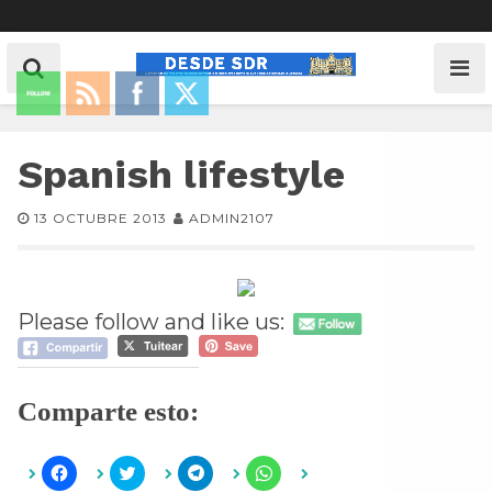
Spanish lifestyle
13 OCTUBRE 2013
ADMIN2107
Please follow and like us:
Comparte esto:
H
H
H
H
a
a
a
a