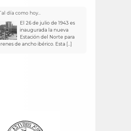
Tal día como hoy...
El 26 de julio de 1943 es
inaugurada la nueva
Estación del Norte para
trenes de ancho ibérico. Esta
[...]
Tal día como hoy...
El 17 de julio de 1951
empezaron a circular por
las calles de Santander los
primeros trolebuses muni
[...]