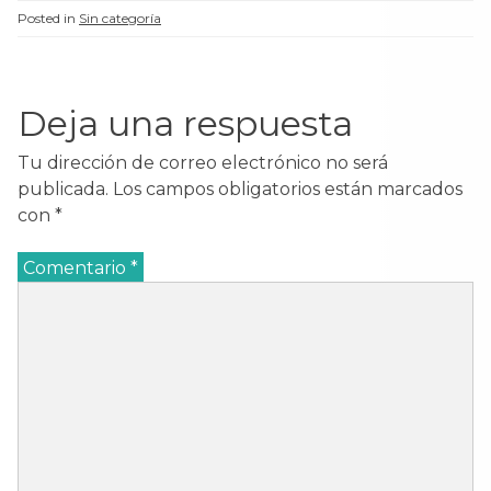
t
a
t
t
a
n
a
a
Posted in
Sin categoría
n
a
n
n
a
n
a
a
n
u
n
n
u
e
u
u
e
v
e
e
v
a
v
v
Deja una respuesta
a
)
a
a
)
)
)
Tu dirección de correo electrónico no será
publicada.
Los campos obligatorios están marcados
con
*
Comentario
*