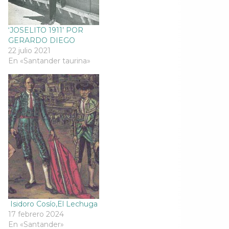
n
t
n
n
t
a
t
t
a
n
a
a
n
a
n
n
‘JOSELITO 1911’ POR
a
n
a
a
n
u
n
n
GERARDO DIEGO
u
e
u
u
e
v
e
e
22 julio 2021
v
a
v
v
En «Santander taurina»
a
)
a
a
)
)
)
Isidoro Cosío,El Lechuga
17 febrero 2024
En «Santander»