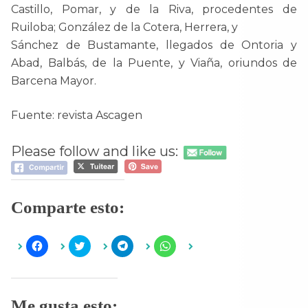
Castillo, Pomar, y de la Riva, procedentes de
Ruiloba; González de la Cotera, Herrera, y
Sánchez de Bustamante, llegados de Ontoria y
Abad, Balbás, de la Puente, y Viaña, oriundos de
Barcena Mayor.
Fuente: revista Ascagen
Please follow and like us:
Comparte esto:
H
H
H
H
a
a
a
a
z
z
z
z
c
c
c
c
l
l
l
l
i
i
i
i
c
c
c
c
Me gusta esto:
p
p
p
p