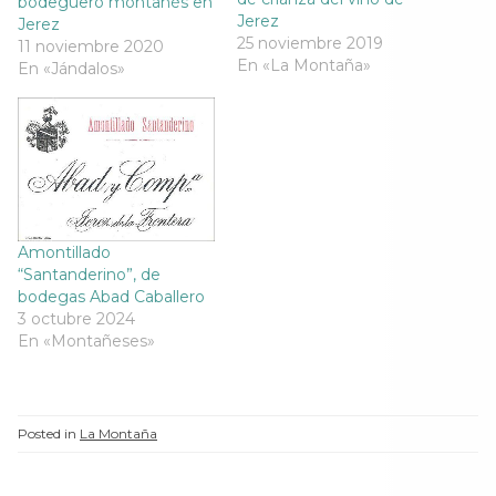
bodeguero montañés en
v
e
v
v
e
n
e
e
Jerez
Jerez
n
t
n
n
25 noviembre 2019
11 noviembre 2020
t
a
t
t
a
n
a
a
En «La Montaña»
En «Jándalos»
n
a
n
n
a
n
a
a
n
u
n
n
u
e
u
u
e
v
e
e
v
a
v
v
a
)
a
a
)
)
)
Amontillado
“Santanderino”, de
bodegas Abad Caballero
3 octubre 2024
En «Montañeses»
Posted in
La Montaña