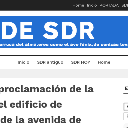
Home
Inicio
PORTADA
SDR
Inicio
SDR antiguo
SDR HOY
Home
 proclamación de la
E
l edificio de
de la avenida de