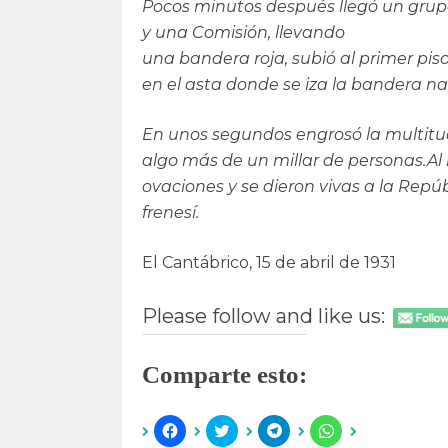
Pocos minutos después llegó un grupo 
y una Comisión, llevando
una bandera roja, subió al primer pis
en el asta donde se iza la bandera na
En unos segundos engrosó la multitu
algo más de un millar de personas.Al
ovaciones y se dieron vivas a la Repú
frenesí.
El Cantábrico, 15 de abril de 1931
Please follow and like us:
Comparte esto:
H
H
H
H
a
a
a
a