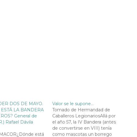
ER DOS DE MAYO.
Valor se le supone…
ESTÁ LA BANDERA
Tomado de Hermandad de
ROS? General de
Caballeros LegionariosAllá por
R.) Rafael Dávila
el año 57, la IV Bandera (antes
de convertirse en VIII) tenía
MACOR¿Dónde está
como mascotas un borrego