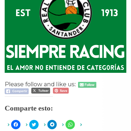
Please follow and like us:
Comparte esto:
H
H
H
H
a
a
a
a