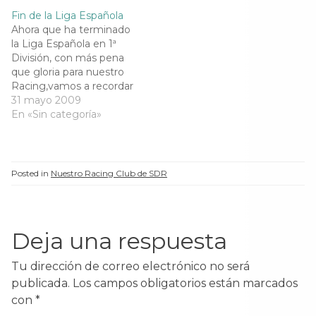
e
n
e
e
n
u
n
n
Fin de la Liga Española
u
n
u
u
Ahora que ha terminado
n
a
n
n
a
v
a
a
la Liga Española en 1ª
v
e
v
v
División, con más pena
e
n
e
e
n
t
n
n
que gloria para nuestro
t
a
t
t
Racing,vamos a recordar
a
n
a
a
n
a
n
n
lo positivo, los
31 mayo 2009
a
n
a
a
momentos más bonitos
En «Sin categoría»
n
u
n
n
u
e
u
u
de la temporada, con la
e
v
e
e
esperanza de que la
v
a
v
v
a
)
a
a
próxima edición de la
)
)
)
Liga sea mejor para
Posted in
Nuestro Racing Club de SDR
nuestro colores...
Deja una respuesta
Tu dirección de correo electrónico no será
publicada.
Los campos obligatorios están marcados
con
*