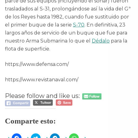
parte de sus equipos (incluyendo el sonar) fueron
trasladados al S-31, prolongándose así la vida del Gª
de los Reyes hasta 1982, cuando fue sustituido por
el primer buque de la serie
S-70
. En definitiva, 23
largos años de servicio de un buque que fue para
nuestro Arma Submarina lo que el
Dédalo
para la
flota de superficie.
https://www.defensa.com/
https://www.revistanaval.com/
Please follow and like us:
Comparte esto:
H
H
H
H