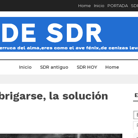
Home
Inicio
PORTADA
SDR
Inicio
SDR antiguo
SDR HOY
Home
rigarse, la solución
E