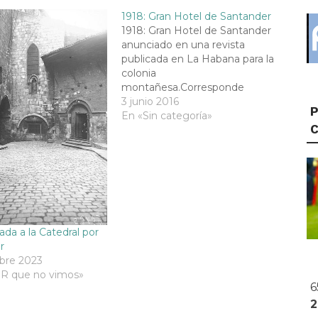
1918: Gran Hotel de Santander
1918: Gran Hotel de Santander
anunciado en una revista
publicada en La Habana para la
colonia
montañesa.Corresponde
actualmente a una de las
3 junio 2016
P
mitades de la oficina principal
En «Sin categoría»
del Banco Santander.Foto:
CANTABRIA Y SANTANDER
EN EL RECUERDO
ada a la Catedral por
r
bre 2023
DR que no vimos»
6