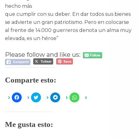
hecho más
que cumplir con su deber. En dar todos sus bienes
se advierte un gran patriotismo. Pero en colocarse
al frente de 14.000 guerreros denota un alma muy
elevada, es un héroe”
Please follow and like us:
Comparte esto:
H
H
H
H
a
a
a
a
z
z
z
z
c
c
c
c
l
l
l
l
i
i
i
i
c
c
c
c
Me gusta esto:
p
p
p
p
a
a
a
a
r
r
r
r
a
a
a
a