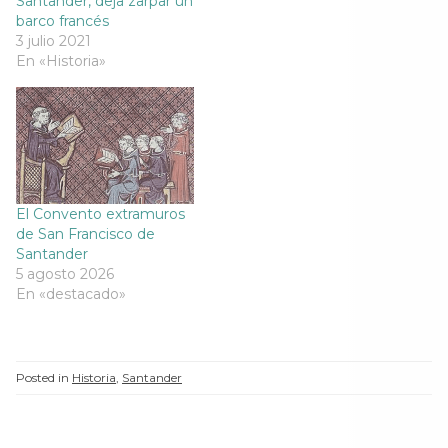
Santander, deja zarpar un
a
n
a
a
barco francés
n
a
n
n
a
n
a
a
3 julio 2021
n
u
n
n
En «Historia»
u
e
u
u
e
v
e
e
v
a
v
v
a
)
a
a
)
)
)
El Convento extramuros
de San Francisco de
Santander
5 agosto 2026
En «destacado»
Posted in
Historia
,
Santander