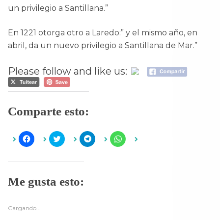
un privilegio a Santillana.”
En 1221 otorga otro a Laredo:” y el mismo año, en
abril, da un nuevo privilegio a Santillana de Mar.”
Please follow and like us:
Comparte esto:
H
H
H
H
a
a
a
a
z
z
z
z
c
c
c
c
l
l
l
l
i
i
i
i
c
c
c
c
Me gusta esto:
p
p
p
p
a
a
a
a
r
r
r
r
a
a
a
a
c
c
c
c
Cargando...
o
o
o
o