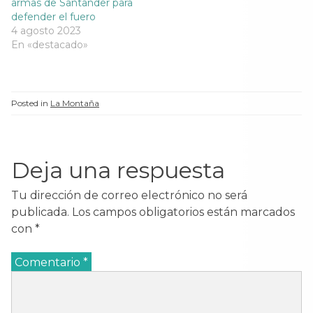
armas de Santander para
a
n
a
a
n
u
n
n
defender el fuero
u
e
u
u
4 agosto 2023
e
v
e
e
v
a
v
v
En «destacado»
a
)
a
a
)
)
)
Posted in
La Montaña
Deja una respuesta
Tu dirección de correo electrónico no será
publicada.
Los campos obligatorios están marcados
con
*
Comentario
*