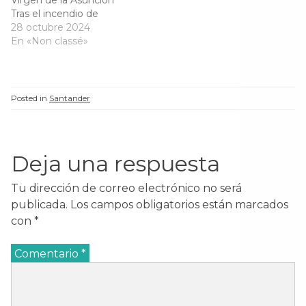
Tras el incendio de
Santander se cambiaría
28 octubre 2024
por completo el aspecto
En «Non classé»
interior de la capilla
mayor. Ya en agosto de
1948 el cabildo se
planteó la necesidad de
Posted in
Santander
contactar con la
Dirección General de…
Deja una respuesta
Tu dirección de correo electrónico no será
publicada.
Los campos obligatorios están marcados
con
*
Comentario
*