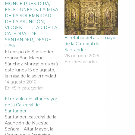
k
(
m
p
MONGE PRESIDIRÁ,
(
S
(
(
ESTE LUNES 15, LA MISA
S
e
S
S
e
a
e
e
DE LA SOLEMNIDAD
a
b
a
a
DE LA ASUNCIÓN,
b
r
b
b
r
e
r
r
VIRGEN TITULAR DE LA
e
e
e
e
CATEDRAL DE
e
n
e
e
El retablo del altar mayor
n
u
n
n
SANTANDER, DESDE
u
n
u
u
de la Catedral de
1.754
n
a
n
n
Santander
a
v
a
a
El obispo de Santander,
v
e
v
v
28 octubre 2024
monseñor Manuel
e
n
e
e
n
t
n
n
En «destacado»
Sánchez Monge presidirá
t
a
t
t
a
n
a
a
este lunes 15 de agosto,
n
a
n
n
la misa de la solemnidad
a
n
a
a
n
u
n
n
de la Asunción de la
14 agosto 2016
u
e
u
u
Virgen María, a cuyo
En «Sin categoría»
e
v
e
e
v
a
v
v
término además
a
)
a
a
El retablo del altar mayor
impartirá a los fieles la
)
)
)
de la Catedral de
Bendición Papal, que
Santander
conlleva Indulgencia
Santander, catedral de la
Plenaria.La misa, se
Asunción de Nuestra
iniciará concluida una
Señora – Altar Mayor, la
ofrenda floral que se…
Virgen de la Asuncion