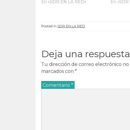
n
u
n
n
En «SDR EN LA RED»
En «SDR
u
e
u
u
e
v
e
e
v
a
v
v
a
)
a
a
)
)
)
Posted in
SDR EN LA RED
Deja una respuesta
Tu dirección de correo electrónico no 
marcados con
*
Comentario
*