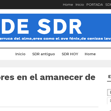
Home
Inicio
PORTADA
SDR
Inicio
SDR antiguo
SDR HOY
Home
ores en el amanecer de
E