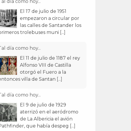
Tal día como hoy...
El 17 de julio de 1951
empezaron a circular por
las calles de Santander los
primeros trolebuses muni
[...]
Tal día como hoy...
El 11 de julio de 1187 el rey
Alfonso VIII de Castilla
otorgó el Fuero a la
entonces villa de Santan
[...]
Tal día como hoy...
El 9 de julio de 1929
aterrizó en el aeródromo
de La Albericia el avión
Pathfinder, que había despeg
[...]