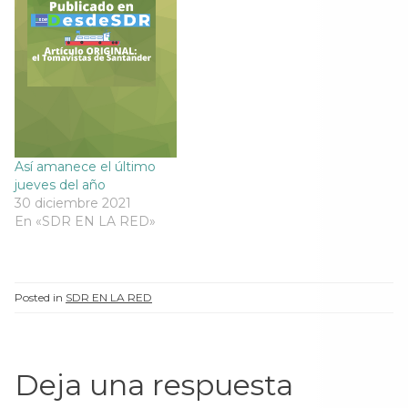
n
u
n
n
u
e
u
u
e
v
e
e
v
a
v
v
a
)
a
a
)
)
)
Así amanece el último
jueves del año
30 diciembre 2021
En «SDR EN LA RED»
Posted in
SDR EN LA RED
Deja una respuesta