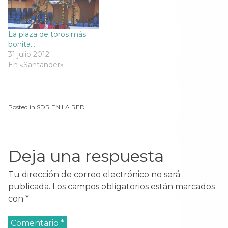
e
v
e
e
v
a
v
v
a
)
a
a
)
)
)
La plaza de toros más
bonita…
31 julio 2012
En «Santander»
Posted in
SDR EN LA RED
Deja una respuesta
Tu dirección de correo electrónico no será
publicada.
Los campos obligatorios están marcados
con
*
Comentario
*