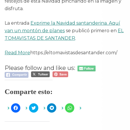
festejos de esta Navidad pinchando en la imagen y
disfruta.
La entrada
Exprime la Navidad santanderina. Aquí
van un montón de planes
se publicó primero en
EL
TOMAVISTAS DE SANTANDER
.
Read More
https://eltomavistasdesantander.com/
Please follow and like us:
Comparte esto:
H
H
H
H
a
a
a
a
z
z
z
z
c
c
c
c
l
l
l
l
i
i
i
i
c
c
c
c