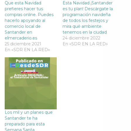
a
v
a
a
Que esta Navidad
Esta Navidad ¡Santander
v
e
v
v
prefieres hacer tus
es tu plan! Descárgate la
e
n
e
e
n
t
n
n
compras online. Puedes
programación navideña
t
a
t
t
hacerlo apoyando al
de todos los festejos y
a
n
a
a
n
a
n
n
comercio local de
mira qué ambiente
a
n
a
a
Santander en
n
u
n
tenemos en la ciudad
n
u
e
u
u
elmercaderio.es
24 diciembre 2022
e
v
e
e
v
a
v
v
25 diciembre 2021
En «SDR EN LA RED»
a
)
a
a
En «SDR EN LA RED»
)
)
)
Los mil y un planes que
Santander te ha
preparado para esta
Semana Santa