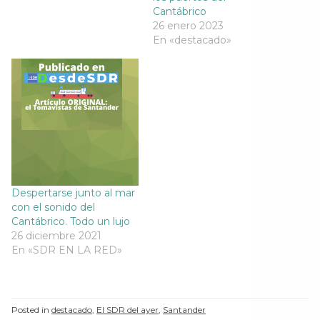
a
n
a
a
Cantábrico
n
a
n
n
26 enero 2023
a
n
a
a
n
u
n
n
En «destacado»
u
e
u
u
e
v
e
e
v
a
v
v
a
)
a
a
)
)
)
Despertarse junto al mar
con el sonido del
Cantábrico. Todo un lujo
26 diciembre 2021
En «SDR EN LA RED»
Posted in
destacado
,
El SDR del ayer
,
Santander