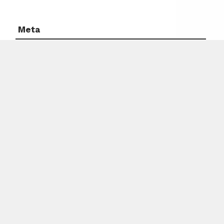
Meta
Acceder
Feed de entradas
Feed de comentarios
WordPress.org
PARTIDOS RACING ONLINE VÍA ARCO FM