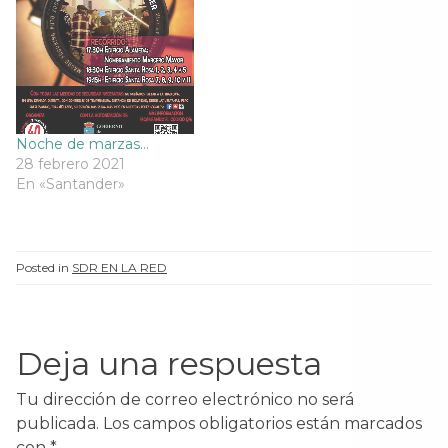
t
a
t
t
a
n
a
a
n
a
n
n
a
n
a
a
n
u
n
n
u
e
u
u
e
v
e
e
v
a
v
v
a
)
a
a
)
)
)
Noche de marzas…
28 febrero 2021
En «Santander»
Posted in
SDR EN LA RED
Deja una respuesta
Tu dirección de correo electrónico no será
publicada.
Los campos obligatorios están marcados
con
*