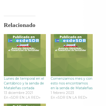
r
r
r
r
t
t
t
t
i
i
i
i
r
r
r
r
e
e
e
e
n
n
n
n
F
T
T
W
a
w
e
h
Relacionado
c
i
l
a
e
t
e
t
b
t
g
s
o
e
r
A
o
r
a
p
k
(
m
p
(
S
(
(
S
e
S
S
e
a
e
e
a
b
a
a
b
r
b
b
r
e
r
r
e
e
e
e
e
n
e
e
n
u
n
n
u
n
u
u
n
a
n
n
a
v
a
a
Lunes de temporal en el
Comenzamos mes y con
v
e
v
v
Cantábrico y la senda de
esto nos encontramos
e
n
e
e
n
t
n
n
Mataleñas cortada
en la senda de Mataleñas
t
a
t
t
13 diciembre 2021
1 febrero 2023
a
n
a
a
n
a
n
n
En «SDR EN LA RED»
En «SDR EN LA RED»
a
n
a
a
n
u
n
n
u
e
u
u