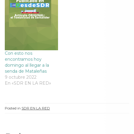
e
v
e
e
v
a
v
v
a
)
a
a
)
)
)
Con esto nos
encontramos hoy
domingo al llegar a la
senda de Mataleñas
9 octubre 2022
En «SDR EN LA RED»
Posted in
SDR EN LA RED