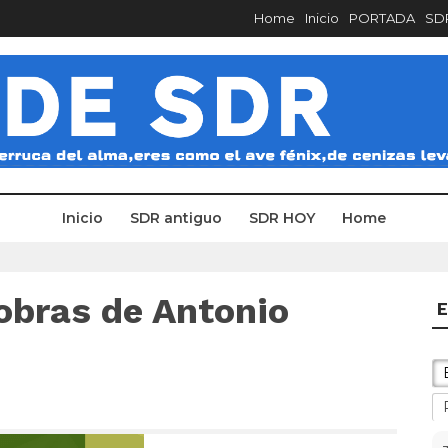
Home
Inicio
PORTADA
SDR
Inicio
SDR antiguo
SDR HOY
Home
 obras de Antonio
E