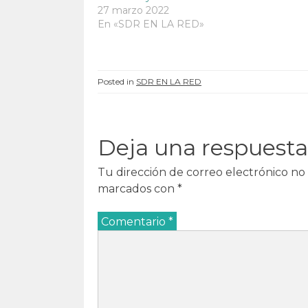
a
n
a
a
n
u
n
n
27 marzo 2022
u
e
u
u
En «SDR EN LA RED»
e
v
e
e
v
a
v
v
a
)
a
a
)
)
)
Posted in
SDR EN LA RED
Deja una respuesta
Tu dirección de correo electrónico no 
marcados con
*
Comentario
*