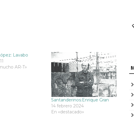
López: Lavabo
11
mucho AR-T»
Santanderinos:Enrique Gran
14 febrero 2024
En «destacado»