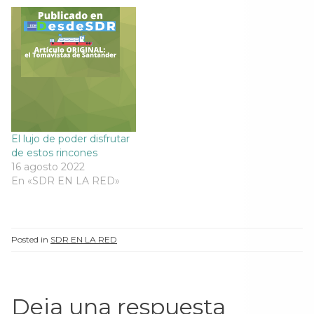
e
v
e
e
v
a
v
v
a
)
a
a
)
)
)
El lujo de poder disfrutar
de estos rincones
16 agosto 2022
En «SDR EN LA RED»
Posted in
SDR EN LA RED
Deja una respuesta