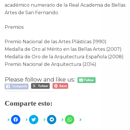
académico numerario de la Real Academia de Bellas
Artes de San Fernando.
Premios
Premio Nacional de las Artes Plásticas (1990)
Medalla de Oro al Mérito en las Bellas Artes (2007)
Medalla de Oro de la Arquitectura Española (2008)
Premio Nacional de Arquitectura (2014)
Please follow and like us:
Comparte esto:
H
H
H
H
a
a
a
a
z
z
z
z