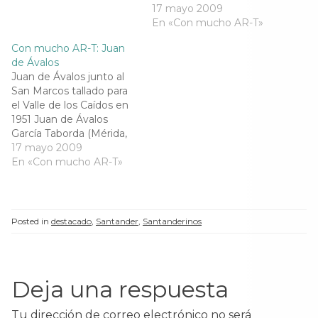
n
u
n
n
21 de octubre de 1911 -
17 mayo 2009
u
n
u
u
Madrid, 6 de julio de
En «Con mucho AR-T»
n
a
n
n
a
v
a
a
2006), es uno de los más
v
e
v
v
Con mucho AR-T: Juan
e
n
e
grandes escultores
e
n
t
n
n
de Ávalos
españoles de los últimos
t
a
t
t
Juan de Ávalos junto al
a
n
a
a
tiempos.Su escultura, de
n
a
n
n
San Marcos tallado para
un monumentalismo…
a
n
a
a
el Valle de los Caídos en
n
u
n
n
u
e
u
u
1951 Juan de Ávalos
e
v
e
e
García Taborda (Mérida,
v
a
v
v
a
)
a
a
21 de octubre de 1911 -
17 mayo 2009
)
)
)
Madrid, 6 de julio de
En «Con mucho AR-T»
2006), es uno de los más
grandes escultores
españoles de los últimos
tiempos.Su escultura, de
Posted in
destacado
,
Santander
,
Santanderinos
un monumentalismo…
Deja una respuesta
Tu dirección de correo electrónico no será