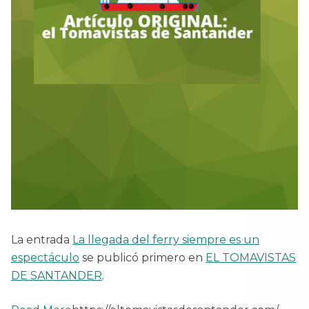
La entrada
La llegada del ferry siempre es un
espectáculo
se publicó primero en
EL TOMAVISTAS
DE SANTANDER
.