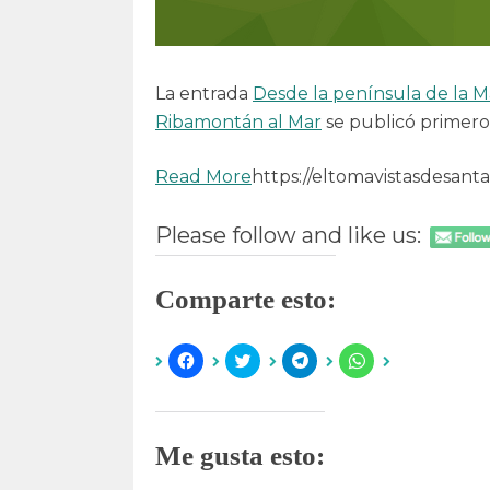
La entrada
Desde la península de la M
Ribamontán al Mar
se publicó primer
Read More
https://eltomavistasdesant
Please follow and like us:
Comparte esto:
H
H
H
H
a
a
a
a
z
z
z
z
c
c
c
c
l
l
l
l
i
i
i
i
c
c
c
c
Me gusta esto:
p
p
p
p
a
a
a
a
r
r
r
r