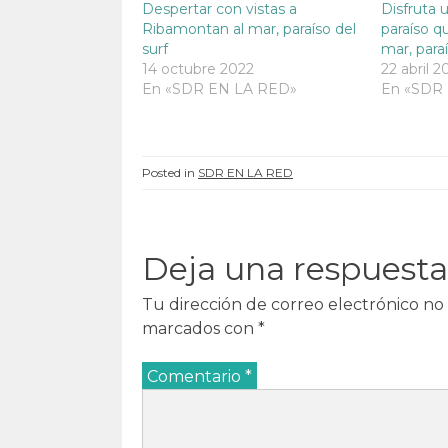
n
t
n
n
Despertar con vistas a
Disfruta 
t
a
t
t
Ribamontan al mar, paraíso del
paraíso q
a
n
a
a
n
a
n
n
surf
mar, paraí
a
n
a
a
n
u
n
n
14 octubre 2022
22 abril 2
u
e
u
u
En «SDR EN LA RED»
En «SDR
e
v
e
e
v
a
v
v
a
)
a
a
)
)
)
Posted in
SDR EN LA RED
Deja una respuesta
Tu dirección de correo electrónico no 
marcados con
*
Comentario
*