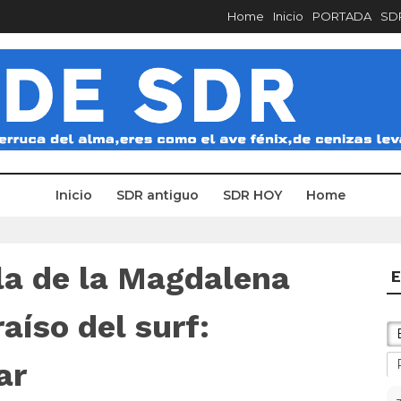
Home
Inicio
PORTADA
SDR
Inicio
SDR antiguo
SDR HOY
Home
la de la Magdalena
E
aíso del surf:
ar