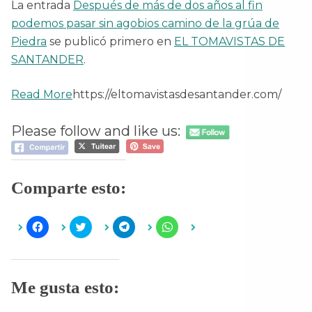
La entrada
Después de más de dos años al fin
podemos pasar sin agobios camino de la grúa de
Piedra
se publicó primero en
EL TOMAVISTAS DE
SANTANDER
.
Read More
https://eltomavistasdesantander.com/
Please follow and like us:
Comparte esto:
H
H
H
H
a
a
a
a
z
z
z
z
c
c
c
c
l
l
l
l
i
i
i
i
c
c
c
c
Me gusta esto:
p
p
p
p
a
a
a
a
r
r
r
r