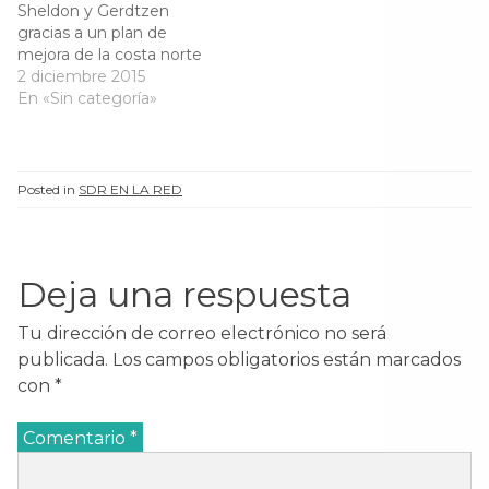
Sheldon y Gerdtzen
t
a
t
t
a
n
a
a
gracias a un plan de
n
a
n
n
mejora de la costa norte
a
n
a
a
n
u
n
n
de la bahía de Santander.
2 diciembre 2015
u
e
u
u
El puerto estaba
En «Sin categoría»
e
v
e
e
v
a
v
v
perdiendo impulso
a
)
a
a
)
)
)
porque no disponía de
infraestructuras que
pudiesen descargar
Posted in
SDR EN LA RED
bultos que pesaran más
de tres toneladas. Los
barcos se…
Deja una respuesta
Tu dirección de correo electrónico no será
publicada.
Los campos obligatorios están marcados
con
*
Comentario
*