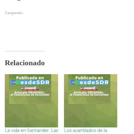
a
a
a
a
r
r
r
r
a
a
a
a
c
c
c
c
Cargando...
o
o
o
o
m
m
m
m
p
p
p
p
a
a
a
a
r
r
r
r
t
t
t
t
i
i
i
i
r
r
r
r
e
e
e
e
n
n
n
n
F
T
T
W
a
w
e
h
Relacionado
c
i
l
a
e
t
e
t
b
t
g
s
o
e
r
A
o
r
a
p
k
(
m
p
(
S
(
(
S
e
S
S
e
a
e
e
a
b
a
a
b
r
b
b
r
e
r
r
e
e
e
e
e
n
e
e
n
u
n
n
u
n
u
u
n
a
n
n
a
v
a
a
La vida en Santander. Las
Los acantilados de la
v
e
v
v