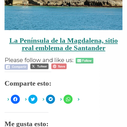
La Península de la Magdalena, sitio
real emblema de Santander
Please follow and like us:
Comparte esto:
H
H
H
H
a
a
a
a
z
z
z
z
c
c
c
c
l
l
l
l
i
i
i
i
c
c
c
c
Me gusta esto:
p
p
p
p