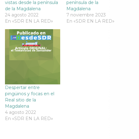
vistas desde la península
península de la
e
n
e
e
n
t
n
n
de la Magdalena
Magdalena
t
a
t
t
24 agosto 2022
7 noviembre 2023
a
n
a
a
n
a
n
n
En «SDR EN LA RED»
En «SDR EN LA RED»
a
n
a
a
n
u
n
n
u
e
u
u
e
v
e
e
v
a
v
v
a
)
a
a
)
)
)
Despertar entre
pingüinos y focas en el
Real sitio de la
Magdalena
4 agosto 2022
En «SDR EN LA RED»