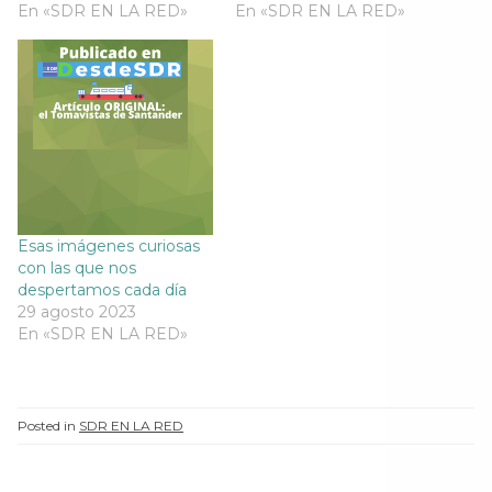
En «SDR EN LA RED»
n
u
n
En «SDR EN LA RED»
n
u
e
u
u
e
v
e
e
v
a
v
v
a
)
a
a
)
)
)
Esas imágenes curiosas
con las que nos
despertamos cada día
29 agosto 2023
En «SDR EN LA RED»
Posted in
SDR EN LA RED