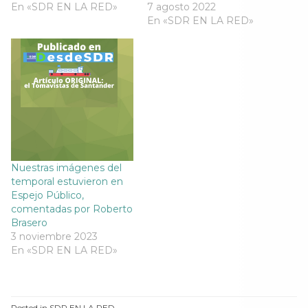
En «SDR EN LA RED»
n
u
n
7 agosto 2022
n
u
e
u
u
En «SDR EN LA RED»
e
v
e
e
v
a
v
v
a
)
a
a
)
)
)
Nuestras imágenes del
temporal estuvieron en
Espejo Público,
comentadas por Roberto
Brasero
3 noviembre 2023
En «SDR EN LA RED»
Posted in
SDR EN LA RED