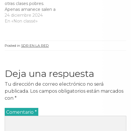
otras clases pobres.
Apenas amanece salen a
la mar: sus mujeres a la
24 diciembre 2024
plaza a revender, o al
En «Non classé»
muelle a servir a quien las
busque para conducir
carbón u otras cosas: sus
hijos a la calle medio…
Posted in
SDR EN LA RED
Deja una respuesta
Tu dirección de correo electrónico no será
publicada.
Los campos obligatorios están marcados
con
*
Comentario
*