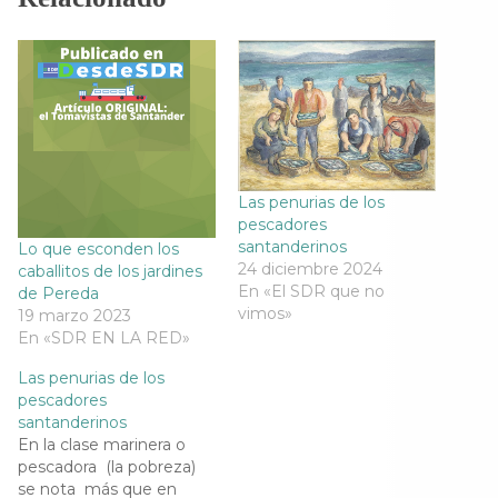
e
t
e
t
b
t
g
s
o
e
r
A
o
r
a
p
k
(
m
p
(
S
(
(
S
e
S
S
e
a
e
e
a
b
a
a
b
r
b
b
r
e
r
r
e
e
e
e
e
n
e
e
n
u
n
n
Las penurias de los
u
n
u
u
pescadores
n
a
n
n
a
v
a
a
santanderinos
Lo que esconden los
v
e
v
v
24 diciembre 2024
caballitos de los jardines
e
n
e
e
n
t
n
n
En «El SDR que no
de Pereda
t
a
t
t
vimos»
19 marzo 2023
a
n
a
a
n
a
n
n
En «SDR EN LA RED»
a
n
a
a
n
u
n
n
u
e
u
u
Las penurias de los
e
v
e
e
pescadores
v
a
v
v
a
)
a
a
santanderinos
)
)
)
En la clase marinera o
pescadora (la pobreza)
se nota más que en