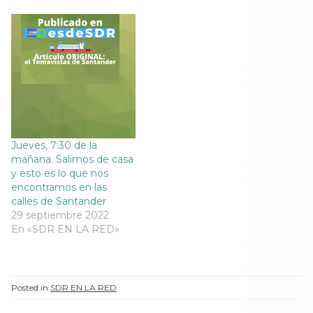
a
)
a
a
)
)
)
Jueves, 7:30 de la
mañana. Salimos de casa
y esto es lo que nos
encontramos en las
calles de Santander
29 septiembre 2022
En «SDR EN LA RED»
Posted in
SDR EN LA RED