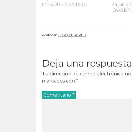
a
n
a
a
n
u
n
n
En «SDR EN LA RED»
24 junio 
u
e
u
u
En «SDR
e
v
e
e
v
a
v
v
a
)
a
a
)
)
)
Posted in
SDR EN LA RED
Deja una respuesta
Tu dirección de correo electrónico no 
marcados con
*
Comentario
*