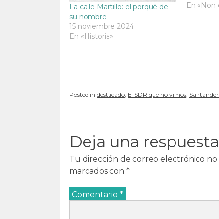
saliente d
En «Non 
n
a
n
n
La calle Martillo: el porqué de
a
v
a
a
podemos 
su nombre
v
e
v
v
e
n
e
e
del Capit
15 noviembre 2024
n
t
n
n
de Colosí
En «Historia»
t
a
t
t
a
n
a
a
n
a
n
n
a
n
a
a
n
u
n
n
u
e
u
u
e
v
e
e
v
a
v
v
a
)
a
a
)
)
)
Posted in
destacado
,
El SDR que no vimos
,
Santander
Deja una respuesta
Tu dirección de correo electrónico no 
marcados con
*
Comentario
*