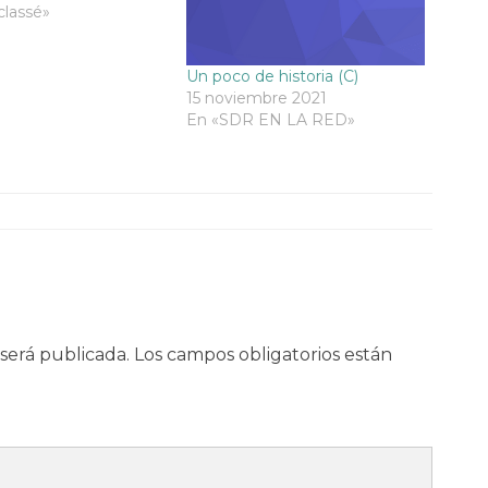
e la calle, que
classé»
ver en un mapa del
án de Fragata Agustín
Un poco de historia (C)
a…
15 noviembre 2021
En «SDR EN LA RED»
será publicada.
Los campos obligatorios están