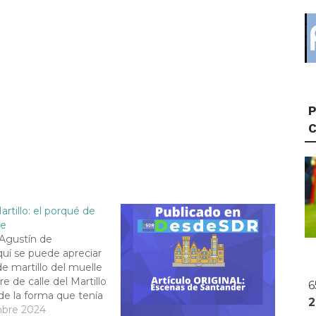
P
artillo: el porqué de
re
Agustín de
quí se puede apreciar
de martillo del muelle
 de calle del Martillo
6
de la forma que tenía
muelle del espigón
mbre 2024