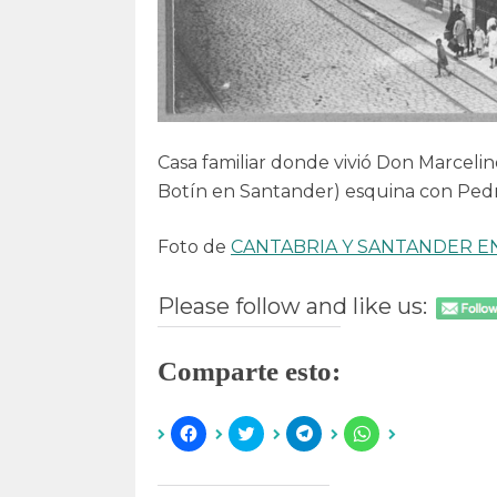
Casa familiar donde vivió Don Marceli
Botín en Santander) esquina con Pe
Foto de
CANTABRIA Y SANTANDER E
Please follow and like us:
Comparte esto:
H
H
H
H
a
a
a
a
z
z
z
z
c
c
c
c
l
l
l
l