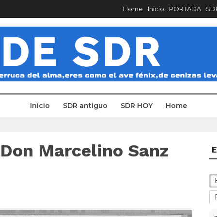
Home
Inicio
PORTADA
SDR
Inicio
SDR antiguo
SDR HOY
Home
 Don Marcelino Sanz
E