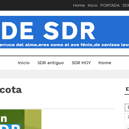
Home
Inicio
PORTADA
SDR
Inicio
SDR antiguo
SDR HOY
Home
icota
E