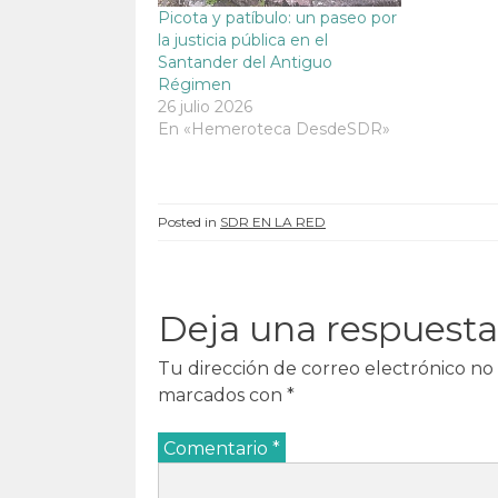
a
)
a
a
Picota y patíbulo: un paseo por
)
)
)
la justicia pública en el
Santander del Antiguo
Régimen
26 julio 2026
En «Hemeroteca DesdeSDR»
Posted in
SDR EN LA RED
Deja una respuesta
Tu dirección de correo electrónico no 
marcados con
*
Comentario
*