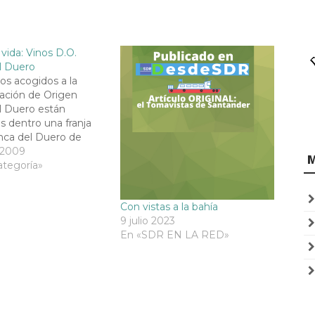
vida: Vinos D.O.
l Duero
os acogidos a la
ción de Origen
l Duero están
os dentro una franja
nca del Duero de
kilómetros de
 2009
situada en la
ategoría»
ia de las provincias
18 municipios),
Con vistas a la bahía
9), Segovia (4) y
9 julio 2023
d (19). Comienza
En «SDR EN LA RED»
damente por el este…