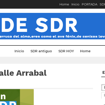
Home
Inicio
PORTADA
SDR
Inicio
SDR antiguo
SDR HOY
Home
alle Arrabal
E