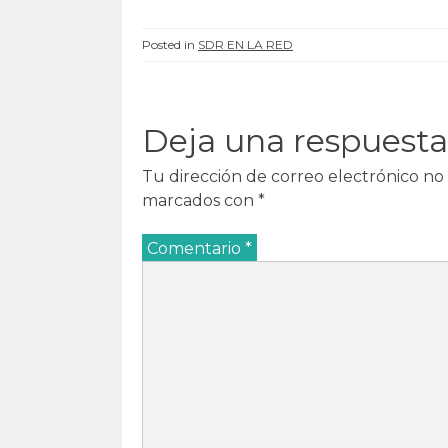
a
)
a
a
)
)
)
Posted in
SDR EN LA RED
Deja una respuesta
Tu dirección de correo electrónico no 
marcados con
*
Comentario
*