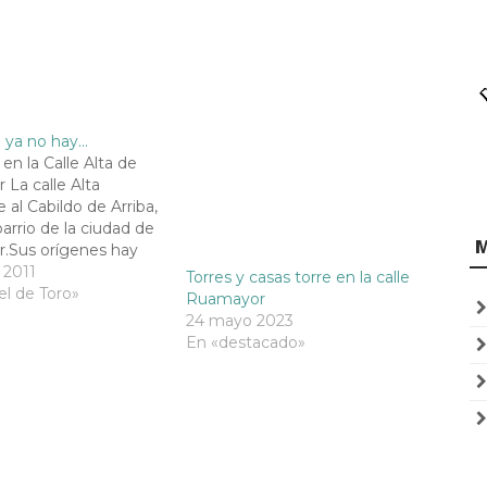
 ya no hay…
en la Calle Alta de
 La calle Alta
 al Cabildo de Arriba,
barrio de la ciudad de
.Sus orígenes hay
drarlos en el
 2011
Torres y casas torre en la calle
de la Puebla vieja
el de Toro»
Ruamayor
santanderina (ver
24 mayo 2023
de Santander), pues es
En «destacado»
 que surge en las
ones de la…