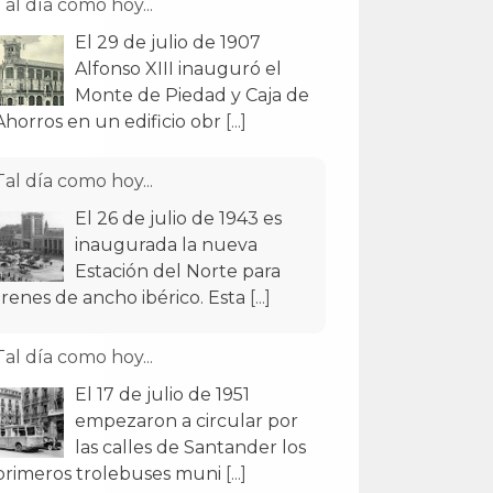
Tal día como hoy...
El 29 de julio de 1907
Alfonso XIII inauguró el
Monte de Piedad y Caja de
Ahorros en un edificio obr
[...]
Tal día como hoy...
El 26 de julio de 1943 es
inaugurada la nueva
Estación del Norte para
trenes de ancho ibérico. Esta
[...]
Tal día como hoy...
El 17 de julio de 1951
empezaron a circular por
las calles de Santander los
primeros trolebuses muni
[...]